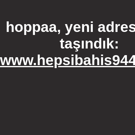
hoppaa, yeni adre
taşındık:
www.hepsibahis94